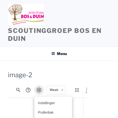
Ga
naar
de
inhoud
SCOUTINGGROEP BOS EN
DUIN
Menu
image-2