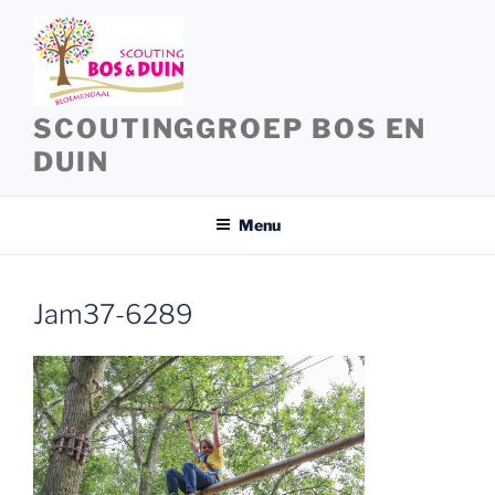
Ga
naar
de
inhoud
SCOUTINGGROEP BOS EN
DUIN
Menu
Jam37-6289