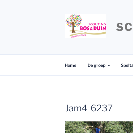
Ga
naar
de
SC
inhoud
Home
De groep
Spelt
Jam4-6237